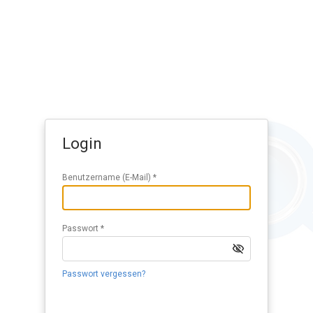
Mit dem Login akzeptieren Sie die
AGB
Login
(Nutzungsbedingungen SMGV)
und
AGB
Bildungszentrum SMGV.
Benutzername (E-Mail) *
Passwort *
Passwort vergessen?